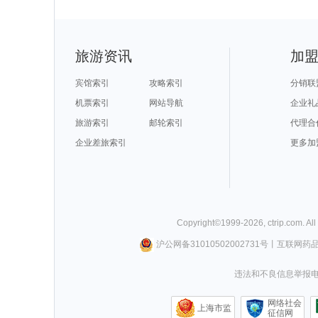
旅游资讯
加
宾馆索引
攻略索引
分销联
机票索引
网站导航
企业礼
旅游索引
邮轮索引
代理合
企业差旅索引
更多加
Copyright©
1999-
2026
,
ctrip.com
. Al
沪公网备31010502002731号
丨
互联网药
违法和不良信息举报电话0
网络社会
上海市监
征信网