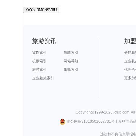
YoYo_0M0N9V8U
旅游资讯
加
宾馆索引
攻略索引
分销联
机票索引
网站导航
企业礼
旅游索引
邮轮索引
代理合
企业差旅索引
更多加
Copyright©
1999-
2026
,
ctrip.com
. Al
沪公网备31010502002731号
丨
互联网药
违法和不良信息举报电话0