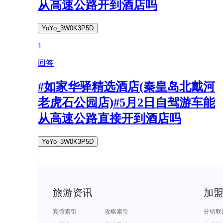
从高速公路开到酒店吗
YoYo_3W0K3P5D
1
回答
#如家华驿精选酒店(秦皇岛北戴河
老虎石公园店)#5月2日自驾游车能
从高速公路直接开到酒店吗
YoYo_3W0K3P5D
旅游资讯
加
宾馆索引
攻略索引
分销联