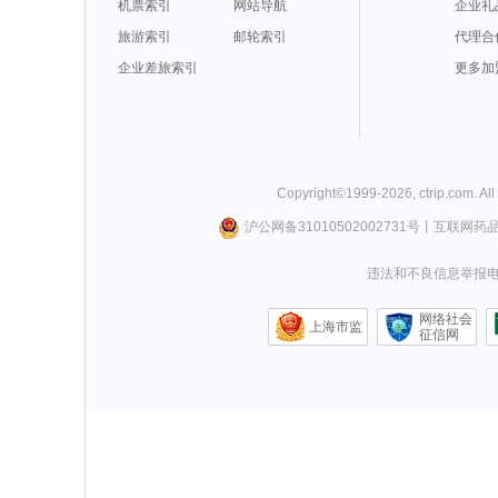
机票索引
网站导航
企业礼
旅游索引
邮轮索引
代理合
企业差旅索引
更多加
Copyright©
1999-
2026
,
ctrip.com
. Al
沪公网备31010502002731号
丨
互联网药
违法和不良信息举报电话0
网络社会
上海市监
征信网