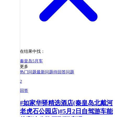
在结果中找：
秦皇岛
5月
车
更多
热门问题
最新问题
待回答问题
2
回答
#如家华驿精选酒店(秦皇岛北戴河
老虎石公园店)#5月2日自驾游车能