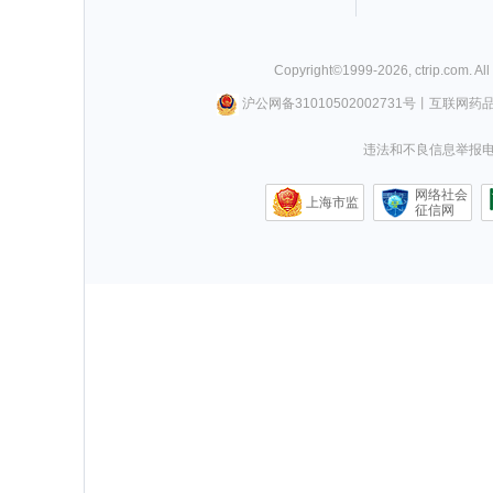
Copyright©
1999-
2026
,
ctrip.com
. Al
沪公网备31010502002731号
丨
互联网药
违法和不良信息举报电话0
网络社会
上海市监
征信网