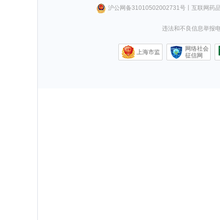
沪公网备31010502002731号
丨
互联网药
违法和不良信息举报电话0
网络社会
上海市监
征信网