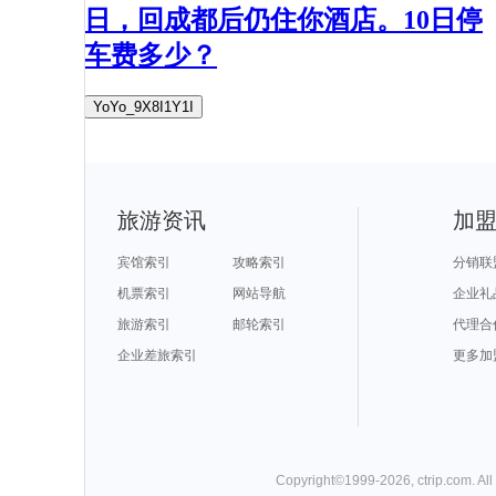
日，回成都后仍住你酒店。10日停
车费多少？
YoYo_9X8I1Y1I
旅游资讯
加
宾馆索引
攻略索引
分销联
机票索引
网站导航
企业礼
旅游索引
邮轮索引
代理合
企业差旅索引
更多加
Copyright©
1999-
2026
,
ctrip.com
. Al