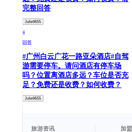
完整回答
Julie9655
4
回答
#广州白云广花一路亚朵酒店#自驾
游需要停车。请问酒店有停车场
吗？位置离酒店多远？车位是否充
足？免费还是收费？如何收费？
Julie9655
旅游资讯
加