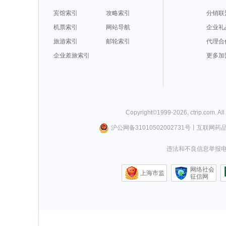
宾馆索引
攻略索引
分销联
机票索引
网站导航
企业礼
旅游索引
邮轮索引
代理合
企业差旅索引
更多加
Copyright©
1999-
2026
,
ctrip.com
. Al
沪公网备31010502002731号
丨
互联网药
违法和不良信息举报电话0
网络社会
上海市监
征信网