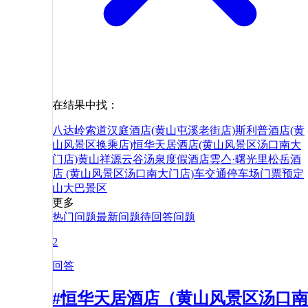
在结果中找：
八达岭索道
汉庭酒店(黄山屯溪老街店)
斯利普酒店(黄
山风景区换乘店)
恒华天居酒店(黄山风景区汤口南大
门店)
黄山祥源云谷汤泉度假酒店
雲亼·曙光里
松岳酒
店 (黄山风景区汤口南大门店)
车
交通
停车场
门票
预定
山
大巴
景区
更多
热门问题
最新问题
待回答问题
2
回答
#恒华天居酒店（黄山风景区汤口南