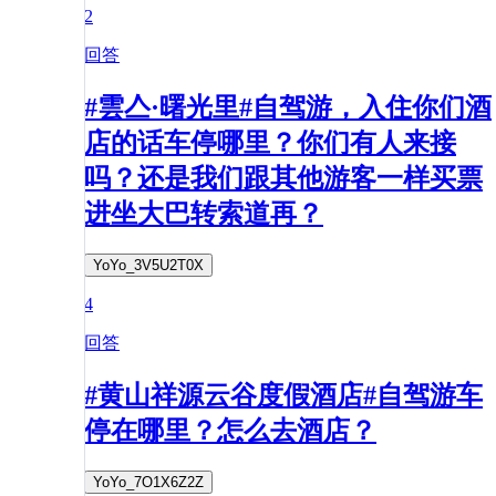
2
回答
#雲亼·曙光里#自驾游，入住你们酒
店的话车停哪里？你们有人来接
吗？还是我们跟其他游客一样买票
进坐大巴转索道再？
YoYo_3V5U2T0X
4
回答
#黄山祥源云谷度假酒店#自驾游车
停在哪里？怎么去酒店？
YoYo_7O1X6Z2Z