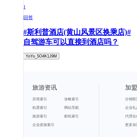
1
回答
#斯利普酒店(黄山风景区换乘店)#
自驾游车可以直接到酒店吗？
YoYo_5O4K1J9M
旅游资讯
加
宾馆索引
攻略索引
分销联
机票索引
网站导航
企业礼
旅游索引
邮轮索引
代理合
企业差旅索引
更多加