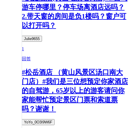
游车停哪里？停车场离酒店远吗？
2.带天窗的房间是负1楼吗？窗户可
以打开吗？
Julie9655
1
回答
#松岳酒店 （黄山风景区汤口南大
门店）#我们是三位想预定你家酒店
的自驾游，65岁以上的游客请问你
家能帮忙预定景区门票和索道票
吗？谢谢！
YoYo_0O3I9W6F