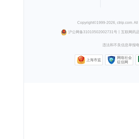
Copyright©
1999-
2026
,
ctrip.com
. Al
沪公网备31010502002731号
丨
互联网药
违法和不良信息举报电话0
网络社会
上海市监
征信网