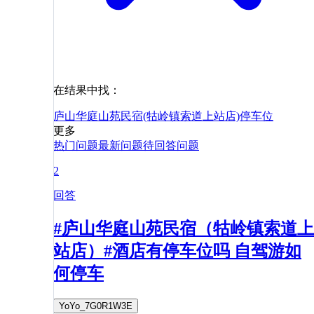
在结果中找：
庐山华庭山苑民宿(牯岭镇索道上站店)
停车位
更多
热门问题
最新问题
待回答问题
2
回答
#庐山华庭山苑民宿（牯岭镇索道上
站店）#酒店有停车位吗 自驾游如
何停车
YoYo_7G0R1W3E