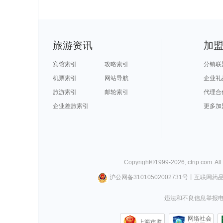
旅游资讯
加
宾馆索引
攻略索引
分销联
机票索引
网站导航
企业礼
旅游索引
邮轮索引
代理合
企业差旅索引
更多加
Copyright©
1999-
2026
,
ctrip.com
. Al
沪公网备31010502002731号
丨
互联网药
违法和不良信息举报电话0
网络社会
上海市监