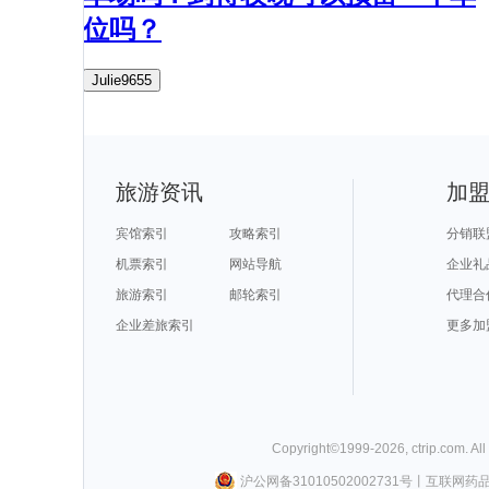
位吗？
Julie9655
旅游资讯
加
宾馆索引
攻略索引
分销联
机票索引
网站导航
企业礼
旅游索引
邮轮索引
代理合
企业差旅索引
更多加
Copyright©
1999-
2026
,
ctrip.com
. Al
沪公网备31010502002731号
丨
互联网药