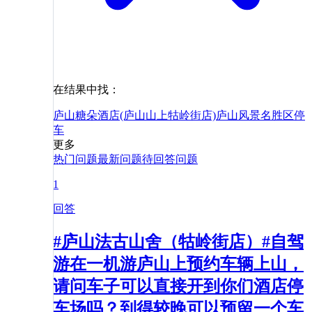
在结果中找：
庐山糖朵酒店(庐山山上牯岭街店)
庐山风景名胜区
停
车
更多
热门问题
最新问题
待回答问题
1
回答
#庐山法古山舍（牯岭街店）#自驾
游在一机游庐山上预约车辆上山，
请问车子可以直接开到你们酒店停
车场吗？到得较晚可以预留一个车