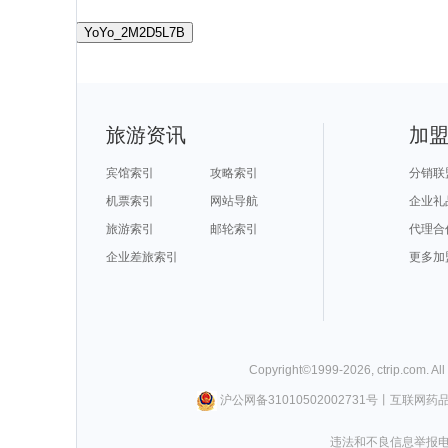
YoYo_2M2D5L7B
旅游资讯
加
宾馆索引
攻略索引
分销联
机票索引
网站导航
企业礼
旅游索引
邮轮索引
代理合
企业差旅索引
更多加
Copyright©
1999-
2026
,
ctrip.com
. Al
沪公网备31010502002731号
丨
互联网药
违法和不良信息举报电话0