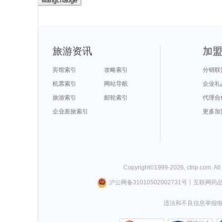
wangchaoge
旅游资讯
加
宾馆索引
攻略索引
分销联
机票索引
网站导航
企业礼
旅游索引
邮轮索引
代理合
企业差旅索引
更多加
Copyright©
1999-
2026
,
ctrip.com
. Al
沪公网备31010502002731号
丨
互联网药
违法和不良信息举报电话0