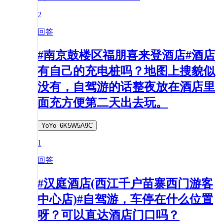
2
回答
#南京鼓楼区福朋喜来登酒店#酒店
有自己的充电桩吗？地图上搜貌似
没有，自驾游的话整夜放在酒店里
面充方便第二天出去玩。
YoYo_6K5W5A9C
1
回答
#汉庭酒店(西江千户苗寨西门游客
中心店)#自驾游，车停在什么位置
呀？可以直达酒店门口吗？