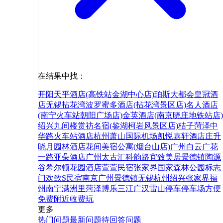
在结果中找：
开阳天平酒店(高铁站金湖中心店)
珀斯大都会皇冠酒
店
无锡拈花湾波罗蜜多酒店(拈花湾景区店)
名人酒店
(南宁火车站朝阳广场店)
金英酒店(南京晓庄地铁站店)
绍兴九间楼赏祊名宿(鉴湖柯岩风景区店)
桔子菏泽中
华路火车站酒店
杭州萧山国际机场凯悦嘉轩酒店
庄升
晓月园林酒店
花间美宿公寓(烟台山店)
广州白云广花
一路亚朵酒店
广州太古汇科韵路宜致美居
景德镇陶源
谷希尔顿花园酒店
萱萱民宿
张家界国家森林公园标志
门欢致S民宿
南京
广州
景德镇
无锡
杭州
绍兴
张家界
福
州
南宁
满洲里
菏泽
博乐
三江
广汉
雷山
停车
停车场
方便
免费
附近
收费
玩
更多
热门问题
最新问题
待回答问题