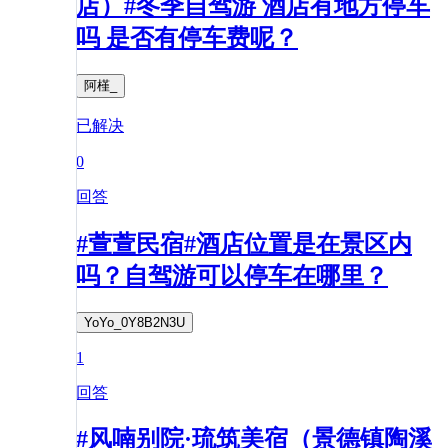
店）#冬季自驾游 酒店有地方停车
吗 是否有停车费呢？
阿槿_
已解决
0
回答
#萱萱民宿#酒店位置是在景区内
吗？自驾游可以停车在哪里？
YoYo_0Y8B2N3U
1
回答
#风喃别院·琉筑美宿（景德镇陶溪