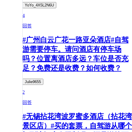
YoYo_4X5L2N6U
4
回答
#广州白云广花一路亚朵酒店#自驾
游需要停车。请问酒店有停车场
吗？位置离酒店多远？车位是否充
足？免费还是收费？如何收费？
Julie9655
2
回答
#无锡拈花湾波罗蜜多酒店（拈花湾
景区店）#买的套票，自驾游从哪个