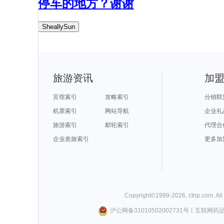
停车的地方？谢谢
SheallySun
旅游资讯
加
宾馆索引
攻略索引
分销联
机票索引
网站导航
企业礼
旅游索引
邮轮索引
代理合
企业差旅索引
更多加
Copyright©
1999-
2026
,
ctrip.com
. Al
沪公网备31010502002731号
丨
互联网药