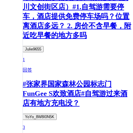
川文创街区店）#1.自驾游需要停
车，酒店提供免费停车场吗？位置
离酒店多远？ 2. 房价不含早餐，附
近吃早餐的地方多吗
Julie9655
1
回答
#张家界国家森林公园标志门
FunGee S欢致酒店#自驾游过来酒
店有地方充电没？
YoYo_8W8I0N5K
3