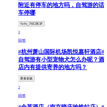
附近有停车的地方吗，自驾游的话
车停哪
YoYo_7I5C9E3F
1
回答
#杭州萧山国际机场凯悦嘉轩酒店#
自驾游有小型宠物犬怎么办呢？酒
店内有提供寄养的地方吗？
墨者老杨
2
回答
#金英酒店（南京晓庄地铁站店）#