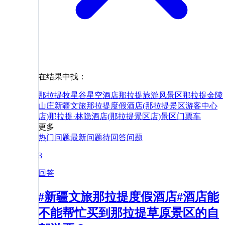
在结果中找：
那拉提牧星谷星空酒店
那拉提旅游风景区
那拉提金陵
山庄
新疆文旅那拉提度假酒店(那拉提景区游客中心
店)
那拉提·林隐酒店(那拉提景区店)
景区
门票
车
更多
热门问题
最新问题
待回答问题
3
回答
#新疆文旅那拉提度假酒店#酒店能
不能帮忙买到那拉提草原景区的自