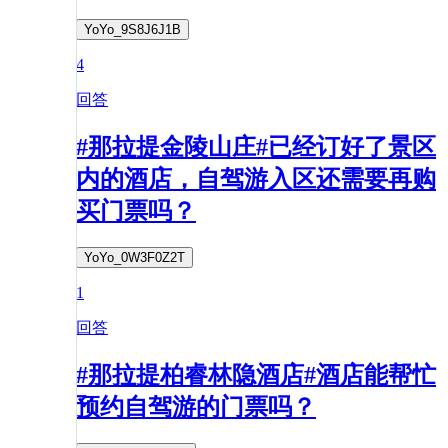
YoYo_9S8J6J1B
4
回答
#那拉提金陵山庄#已经订好了景区
内的酒店，自驾游入区还需要再购
买门票吗？
YoYo_0W3F0Z2T
1
回答
#那拉提柏睿林隐酒店#酒店能帮忙
预约自驾游的门票吗？