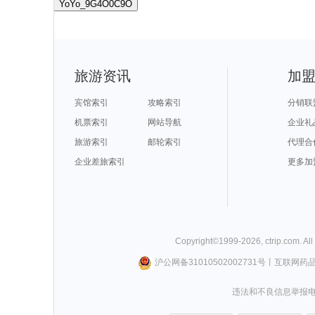
YoYo_9G4O0C9O
旅游资讯
加
宾馆索引
攻略索引
分销联
机票索引
网站导航
企业礼
旅游索引
邮轮索引
代理合
企业差旅索引
更多加
Copyright©
1999-
2026
,
ctrip.com
. Al
沪公网备31010502002731号
丨
互联网药
违法和不良信息举报电话0