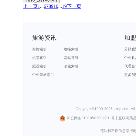
YoYo_1W7X0H4N
上一页
1
...
6
7
8
9
10
...
19
下一页
旅游资讯
加
宾馆索引
攻略索引
分销联
机票索引
网站导航
企业礼
旅游索引
邮轮索引
代理合
企业差旅索引
更多加
Copyright©
1999-
2026
,
ctrip.com
. Al
沪公网备31010502002731号
丨
互联网药
违法和不良信息举报电话0