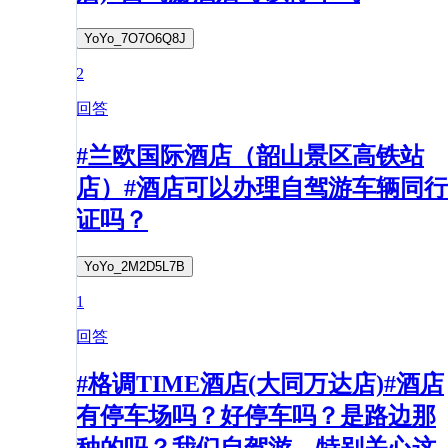
YoYo_7O7O6Q8J
2
回答
#兰欧国际酒店（韶山景区高铁站
店）#酒店可以办理自驾游车辆同行
证吗？
YoYo_2M2D5L7B
1
回答
#格调TIME酒店(大同万达店)#酒店
有停车场吗？好停车吗？是路边那
种的吗？我们自驾游，特别关心这