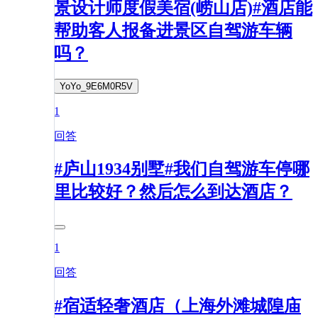
景设计师度假美宿(崂山店)#酒店能
帮助客人报备进景区自驾游车辆
吗？
YoYo_9E6M0R5V
1
回答
#庐山1934别墅#我们自驾游车停哪
里比较好？然后怎么到达酒店？
1
回答
#宿适轻奢酒店（上海外滩城隍庙