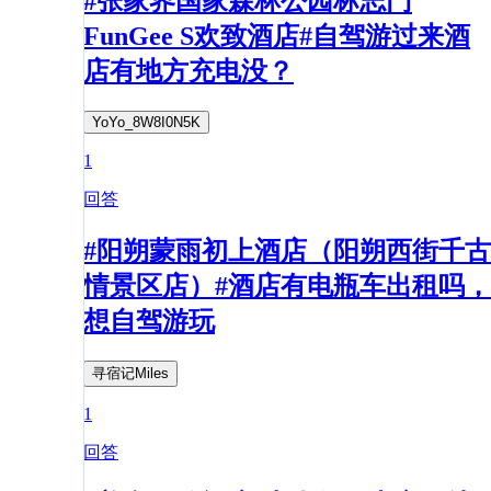
#张家界国家森林公园标志门
FunGee S欢致酒店#自驾游过来酒
店有地方充电没？
YoYo_8W8I0N5K
1
回答
#阳朔蒙雨初上酒店（阳朔西街千古
情景区店）#酒店有电瓶车出租吗，
想自驾游玩
寻宿记Miles
1
回答