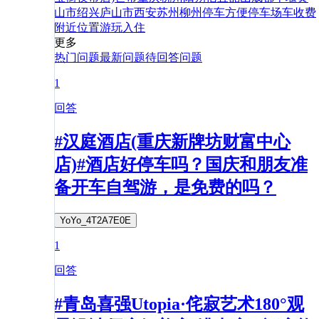
山市
绍兴
庐山市
西安
苏州
柳州
停车
方便
停车场
车
收费
附近
位置
游玩
入住
更多
热门问题
最新问题
待回答问题
1
回答
#汉庭酒店(重庆新牌坊财富中心
店)#酒店好停车吗？国庆和朋友准
备开车自驾游，是免费的吗？
YoYo_4T2A7E0E
1
回答
#青岛喜强Utopia·侘寂艺术180°观