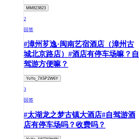
MM823823
2
回答
#漳州芗逸·闽南艺宿酒店（漳州古
城北京路店）#酒店有停车场嘛？自
驾游方便嘛？
YoYo_7X5P2W6Y
3
回答
#太湖龙之梦古镇大酒店#自驾游酒
店有停车场吗？收费吗？