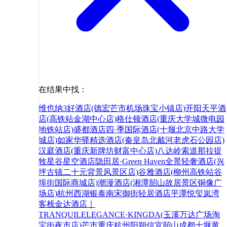
在结果中找：
维也纳3好酒店(德宏芒市机场珠宝小镇店)
开阳天平酒
店(高铁站金湖中心店)
格仕顿酒店(重庆大学城微电园
地铁站店)
盛都酒店
四·季国际酒店(十堰北京中路大学
城店)
如家华驿精选酒店(秦皇岛北戴河老虎石公园店)
汉庭酒店(重庆新牌坊财富中心店)
八达岭索道
那拉提
牧星谷星空酒店
隐田居·Green Haven全景轻奢酒店(兴
坪古镇二十元背景风景区店)
谷雅酒店(柳州高铁站谷
埠街国际商城店)
潮漫酒店(湘潭韶山故居景区铜像广
场店)
杭州西湖银泰南宋御街轻居酒店
平潭悦玺岚湾
客栈
金达酒店｜
TRANQUILELEGANCE·KINGDA(玉溪万达广场淘
宝街夜市店)
芒市
重庆
杭州
阳朔
信宜
韶山
成都
十堰
黄