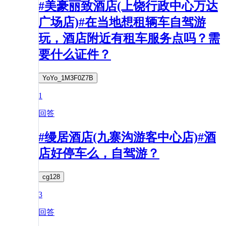
#美豪丽致酒店(上饶行政中心万达
广场店)#在当地想租辆车自驾游
玩，酒店附近有租车服务点吗？需
要什么证件？​
YoYo_1M3F0Z7B
1
回答
#缦居酒店(九寨沟游客中心店)#酒
店好停车么，自驾游？
cg128
3
回答