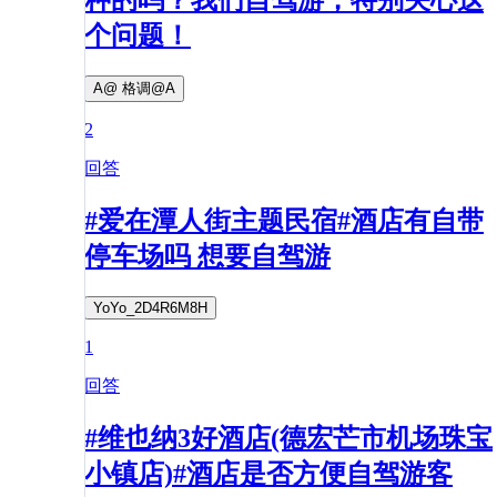
个问题！
A@ 格调@A
2
回答
#爱在潭人街主题民宿#酒店有自带
停车场吗 想要自驾游
YoYo_2D4R6M8H
1
回答
#维也纳3好酒店(德宏芒市机场珠宝
小镇店)#酒店是否方便自驾游客