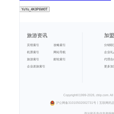
YoYo_4K0P6W0T
旅游资讯
加
宾馆索引
攻略索引
分销联
机票索引
网站导航
企业礼
旅游索引
邮轮索引
代理合
企业差旅索引
更多加
Copyright©
1999-
2026
,
ctrip.com
. Al
沪公网备31010502002731号
丨
互联网药
违法和不良信息举报电话0