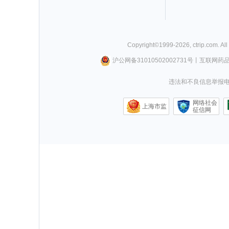
Copyright©
1999-
2026
,
ctrip.com
. Al
沪公网备31010502002731号
丨
互联网药
违法和不良信息举报电话0
网络社会
上海市监
征信网