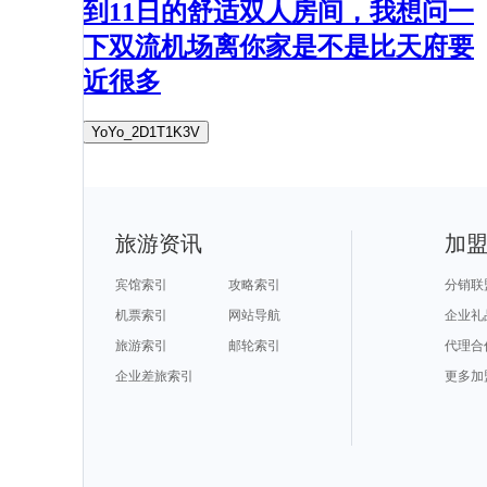
到11日的舒适双人房间，我想问一
下双流机场离你家是不是比天府要
近很多
YoYo_2D1T1K3V
旅游资讯
加
宾馆索引
攻略索引
分销联
机票索引
网站导航
企业礼
旅游索引
邮轮索引
代理合
企业差旅索引
更多加