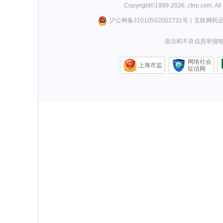
Copyright©
1999-
2026
,
ctrip.com
. Al
沪公网备31010502002731号
丨
互联网药
违法和不良信息举报电话0
网络社会
上海市监
征信网