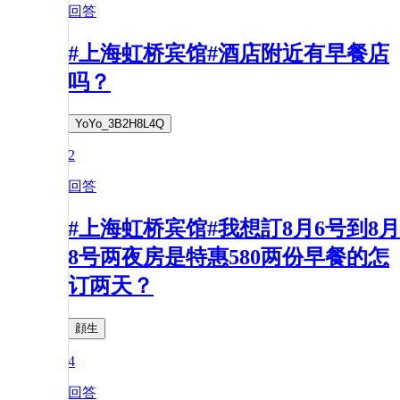
回答
#上海虹桥宾馆#酒店附近有早餐店
吗？
YoYo_3B2H8L4Q
2
回答
#上海虹桥宾馆#我想訂8月6号到8月
8号两夜房是特惠580两份早餐的怎
订两天？
顔生
4
回答