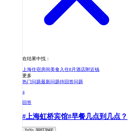
在结果中找：
上海
住宿
房间
美食
入住
8月
酒店
附近
钱
更多
热门问题
最新问题
待回答问题
4
回答
#上海虹桥宾馆#早餐几点到几点？
YoYo_3R8T3N6F