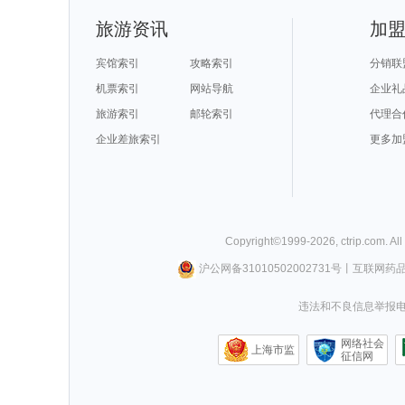
旅游资讯
加
宾馆索引
攻略索引
分销联
机票索引
网站导航
企业礼
旅游索引
邮轮索引
代理合
企业差旅索引
更多加
Copyright©
1999-
2026
,
ctrip.com
. Al
沪公网备31010502002731号
丨
互联网药
违法和不良信息举报电话0
网络社会
上海市监
征信网