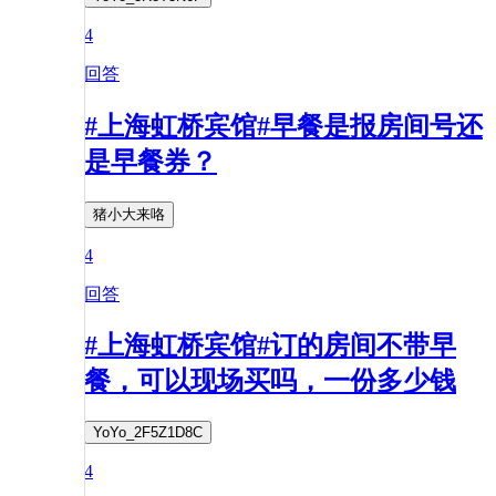
4
回答
#上海虹桥宾馆#早餐是报房间号还
是早餐券？
猪小大来咯
4
回答
#上海虹桥宾馆#订的房间不带早
餐，可以现场买吗，一份多少钱
YoYo_2F5Z1D8C
4