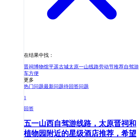
在结果中找：
晋祠博物馆
平遥古城
太原
一山
线路
劳动节
推荐
自驾游
车
方便
更多
热门问题
最新问题
待回答问题
1
回答
五一山西自驾游线路，太原晋祠和
植物园附近的星级酒店推荐，希望