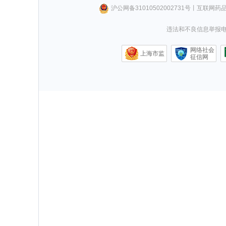
沪公网备31010502002731号
丨
互联网药
违法和不良信息举报电话0
网络社会
上海市监
征信网