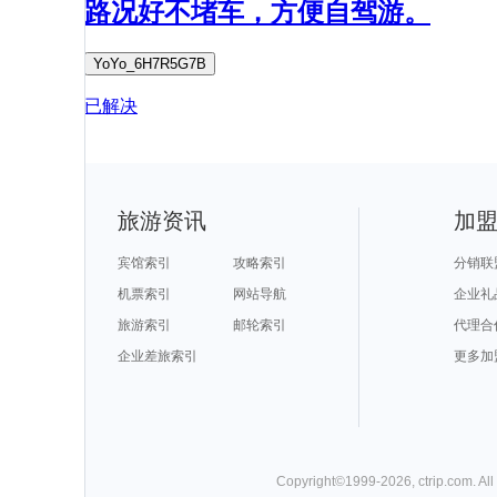
路况好不堵车，方便自驾游。
YoYo_6H7R5G7B
已解决
旅游资讯
加
宾馆索引
攻略索引
分销联
机票索引
网站导航
企业礼
旅游索引
邮轮索引
代理合
企业差旅索引
更多加
Copyright©
1999-
2026
,
ctrip.com
. Al