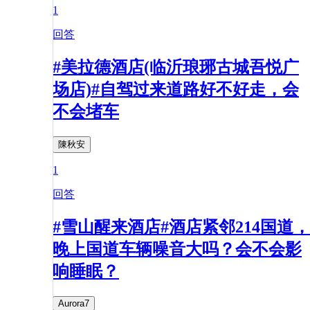
1
回答
#美拉德酒店(临沂琅琊古城吾悦广
场店)#自驾过来道路好不好走，会
不会堵车
陳秋安
1
回答
#雪山醒来酒店#酒店紧邻214国道，
晚上国道车辆噪音大吗？会不会影
响睡眠？
Aurora7