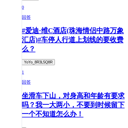
0
回答
#爱迪·维C酒店(珠海情侣中路万象
汇店)#车停人行道上划线的要收费
么？
YoYo_8R3L5Q8R
1
回答
坐滑车下山，对身高和年龄有要求
吗？我一大两小，不要到时候留下
一个不知道怎么办！