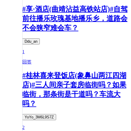
#享·酒店(曲靖沾益高铁站店)#自驾
前往播乐玫瑰基地播乐乡，道路会
不会狭窄难会车？
Ddu_an
1
回答
#桂林喜来登饭店(象鼻山两江四湖
店)#三人间亲子套房临街吗？如果
临街，那条街是干道吗？车流大
吗？
YoYo_3M6L9S7Z
2