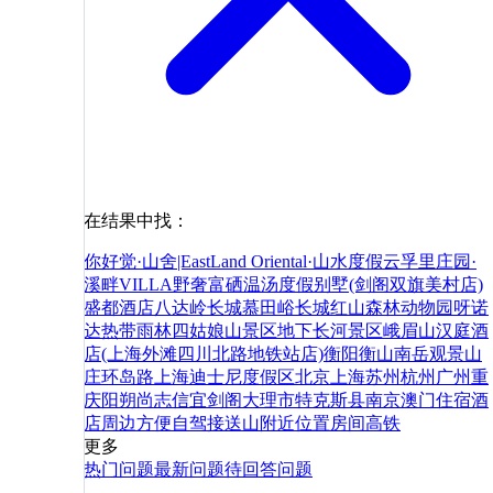
在结果中找：
你好
觉·山舍|EastLand Oriental·山水度假
云孚里庄园·
溪畔VILLA野奢富硒温汤度假别墅(剑阁双旗美村店)
盛都酒店
八达岭长城
慕田峪长城
红山森林动物园
呀诺
达热带雨林
四姑娘山景区
地下长河景区
峨眉山
汉庭酒
店(上海外滩四川北路地铁站店)
衡阳衡山南岳观景山
庄
环岛路
上海迪士尼度假区
北京
上海
苏州
杭州
广州
重
庆
阳朔
尚志
信宜
剑阁
大理市
特克斯县
南京
澳门
住宿
酒
店
周边
方便
自驾
接送
山
附近
位置
房间
高铁
更多
热门问题
最新问题
待回答问题