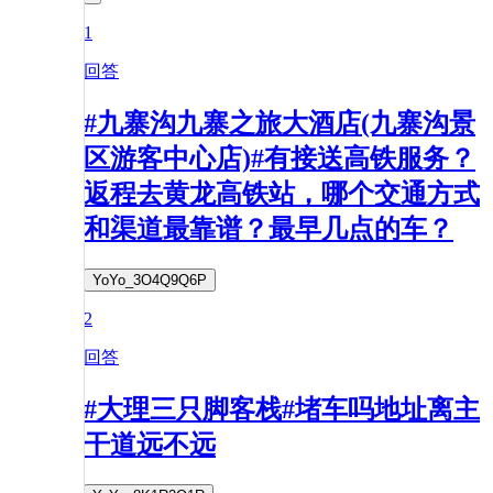
1
回答
#九寨沟九寨之旅大酒店(九寨沟景
区游客中心店)#有接送高铁服务？
返程去黄龙高铁站，哪个交通方式
和渠道最靠谱？最早几点的车？
YoYo_3O4Q9Q6P
2
回答
#大理三只脚客栈#堵车吗地址离主
干道远不远