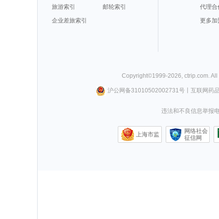
旅游索引
邮轮索引
代理合
企业差旅索引
更多加
Copyright©
1999-
2026
,
ctrip.com
. Al
沪公网备31010502002731号
丨
互联网药
违法和不良信息举报电话0
网络社会
上海市监
征信网