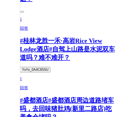
1
回答
#桂林龙胜一禾·高岩Rice View
Lodge酒店#自驾上山路是水泥双车
道吗？难不难开？
YoYo_0A4C8S5U
1
回答
#盛都酒店#盛都酒店周边道路堵车
吗，去回味猪肚鸡(新里二路店)吃