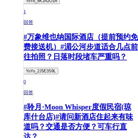
YoYo_8K1R2O1R
1
回答
#万象维也纳国际酒店（提前预约免
费接送机）#湄公河步道适合几点前
往拍照？日落时段堵车严重吗？
YoYo_2J5E3S9L
0
回答
#聆月·Moon Whisper度假民宿(琼
库什台店)#请问新酒店住起来有味
道吗？交通是否方便？可车行直
达？