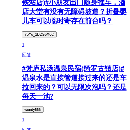
铁站店)#小朋友出门随身推车，酒
店大堂有没有无障碍坡道？折叠婴
儿车可以临时寄存在前台吗？
YoYo_1B2G6X6Q
1
回答
#梵庐私汤温泉民宿(绮罗古镇店)#
温泉水是直接管道接过来的还是车
拉回来的？可以无限次泡吗？还是
每天一池?
wendy888
1
回答