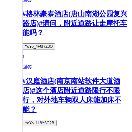
#格林豪泰酒店(唐山南湖公园复兴
路店)#请问，附近道路让走摩托车
能吗？
YoYo_4F0I7Z0O
1
回答
#汉庭酒店(南京南站软件大道酒
店)#这个酒店附近道路限行不限
行，对外地车辆双人床能加床不
能？
YoYo_1L8Y6G2B