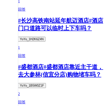
1
回答
#长沙高铁南站延年航迈酒店#酒店
门口道路可以临时上下车吗？
YoYo_1H2K6Z4N
1
回答
#盛都酒店#盛都酒店靠近主干道，
去大参林(信宜分店)购物堵车吗？
YoYo_1B5W0Z1F
2
回答