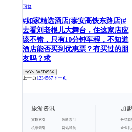
回答
#如家精选酒店(泰安高铁东路店)#
去看刘老根儿大舞台，住这家店应
该不错，只有10分钟车程，不知道
酒店能否买到优惠票？有买过的朋
友吗？求
YoYo_3A3T4S6X
上一页
1
2
3
4
5
6
7
下一页
旅游资讯
加
宾馆索引
攻略索引
分销联
机票索引
网站导航
企业礼