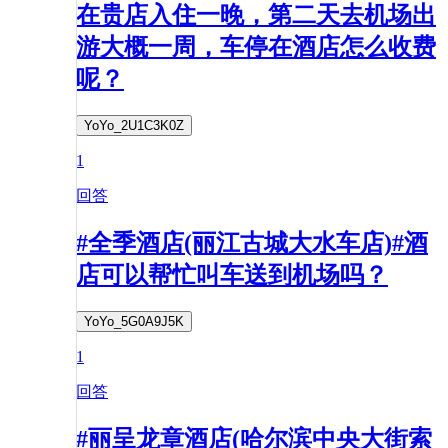
在贵店入住一晚，第二天去机场出
游大概一周，车停在酒店怎么收费
呢？
YoYo_2U1C3K0Z
1
回答
#全季酒店(丽江古城大水车店)#酒
店可以帮忙叫车送到机场吗？
YoYo_5G0A9J5K
1
回答
#丽呈龙章酒店(哈尔滨中央大街索