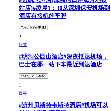
#迈凯伦酒店(深圳湾口岸海月地铁
站店)#凌晨1：30从深圳保安机场到
酒店有接机的车吗
YoYo_5I2W4K1M
0
回答
#明洞公园山酒店#深夜抵达机场，
巴士在哪一站下车最近到达酒店
YoYo_1V1G3U5Y
1
回答
#济州贝斯特韦斯特酒店#机场可以