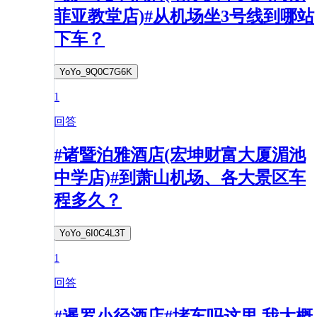
菲亚教堂店)#从机场坐3号线到哪站
下车？
YoYo_9Q0C7G6K
1
回答
#诸暨泊雅酒店(宏坤财富大厦湄池
中学店)#到萧山机场、各大景区车
程多久？
YoYo_6I0C4L3T
1
回答
#暹罗小径酒店#堵车吗这里 我大概