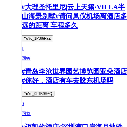
#大理圣托里尼|云上天籁·VILLA半
山海景别墅#请问凤仪机场离酒店多
远的距离 车程多久
YoYo_1P3I6R7Z
1
回答
#青岛李沧世界园艺博览园亚朵酒店
#你好，酒店有车去胶东机场吗
YoYo_9L1B9R6Q
0
回答