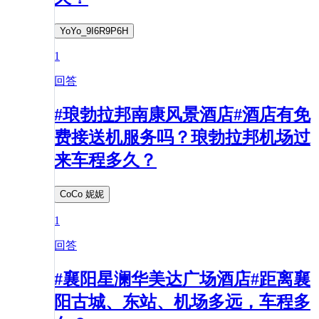
YoYo_9I6R9P6H
1
回答
#琅勃拉邦南康风景酒店#酒店有免
费接送机服务吗？琅勃拉邦机场过
来车程多久？
CoCo 妮妮
1
回答
#襄阳星澜华美达广场酒店#距离襄
阳古城、东站、机场多远，车程多