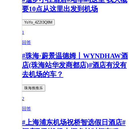
要10点从这里出发到机场
YoYo_4Z2I3Q8M
1
回答
#珠海·蔚景温德姆丨WYNDHAW酒
店(珠海站华发商都店)#酒店有没有
去机场的车？
珠海推推乐
2
回答
#上海浦东机场祝桥智选假日酒店#