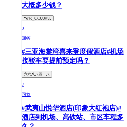
大概多少钱？
YoYo_8X3J3K5L
0
回答
#三亚海棠湾喜来登度假酒店#机场
接驳车要提前预定吗？
六六八八四十八
2
回答
#武夷山悦华酒店(印象大红袍店)#
酒店到机场、高铁站、市区车程多
久？