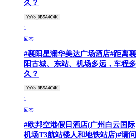
久？
YoYo_9B5A4C4K
1
回答
#襄阳星澜华美达广场酒店#距离襄
阳古城、东站、机场多远，车程多
久？
YoYo_9B5A4C4K
1
回答
#欧邦空港假日酒店(广州白云国际
机场T3航站楼人和地铁站店)#请问