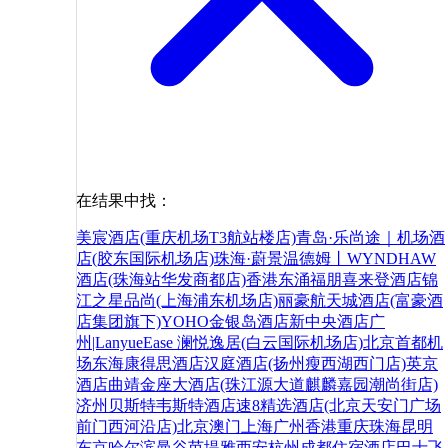
在结果中找：
美宸酒店(重庆机场T3航站楼店)
青岛·乐尚途｜机场酒
店(胶东国际机场店)
珠海·蔚景温德姆丨WYNDHAW
酒店(珠海站华发商都店)
香港东涌福朋喜来登酒店
锦
江之星品尚(上海浦东机场店)
丽豪航天城酒店(富豪酒
店集团旗下)
YOHO金银岛酒店
新中央酒店
广
州|LanyueEase 澜悦逸居(白云国际机场店)
北京首都机
场东海康得思酒店
汉庭酒店(扬州瘦西湖西门店)
英京
酒店
曲靖金座大酒店(珠江源大道麒麟嘉园潮尚街店)
济州贝斯特韦斯特酒店
速8精选酒店(北京天安门广场
前门西河沿店)
北京
澳门
上海
广州
香港
重庆
珠海
昆明
东京
哈尔滨
曼谷
芭堤雅
西安
杭州
成都
住宿
酒店
巴士
飞