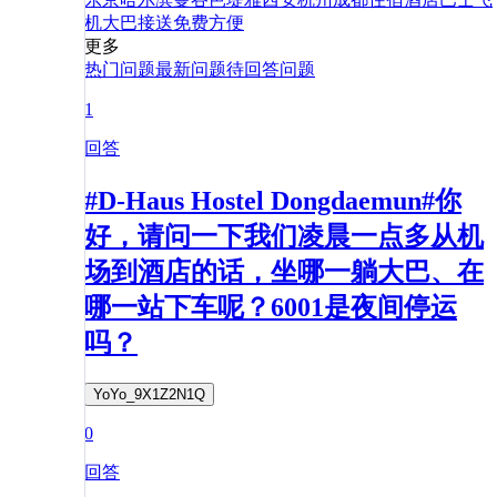
机
大巴
接送
免费
方便
更多
热门问题
最新问题
待回答问题
1
回答
#D-Haus Hostel Dongdaemun#你
好，请问一下我们凌晨一点多从机
场到酒店的话，坐哪一躺大巴、在
哪一站下车呢？6001是夜间停运
吗？
YoYo_9X1Z2N1Q
0
回答