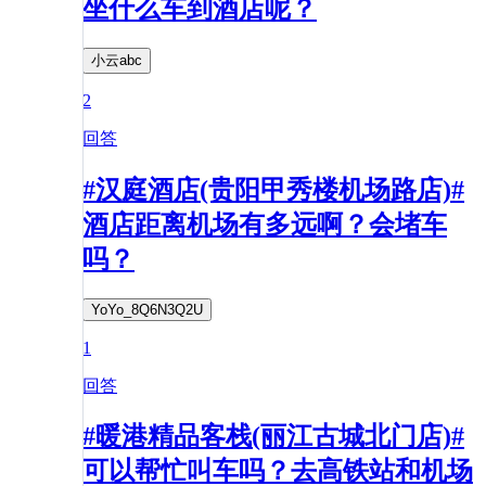
坐什么车到酒店呢？
小云abc
2
回答
#汉庭酒店(贵阳甲秀楼机场路店)#
酒店距离机场有多远啊？会堵车
吗？
YoYo_8Q6N3Q2U
1
回答
#暖港精品客栈(丽江古城北门店)#
可以帮忙叫车吗？去高铁站和机场