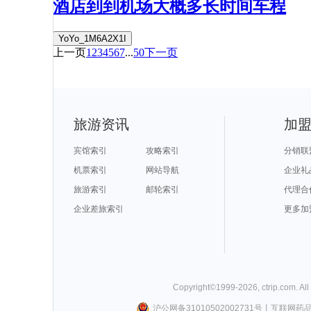
酒店到到机场大概多长时间车程
YoYo_1M6A2X1I
上一页
1
2
3
4
5
6
7
...
50
下一页
旅游资讯
加
宾馆索引
攻略索引
分销联
机票索引
网站导航
企业礼
旅游索引
邮轮索引
代理合
企业差旅索引
更多加
Copyright©
1999-
2026
,
ctrip.com
. Al
沪公网备31010502002731号
丨
互联网药