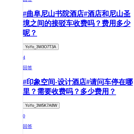
#曲阜尼山书院酒店#酒店和尼山圣
境之间的接驳车收费吗？费用多少
呢？
YoYo_3W3O7T3A
4
回答
#印象空间-设计酒店#请问车停在哪
里？需要收费吗？多少费用？
YoYo_3W5K7A8W
0
回答