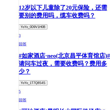
12岁以下儿童除了20元保险，还需
要别的费用吗，缆车收费吗？
YoYo_0D9V1H0B
3
回答
#如家酒店·neo(北京昌平体育馆店)#
请问车过夜，需要收费吗？费用多
少？
YoYo_1T7Q8S4S
5
回答