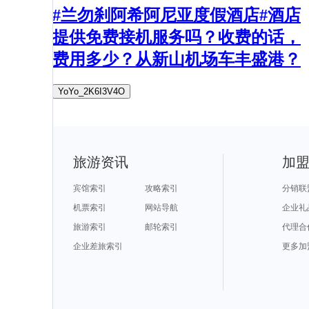
#兰勿刹阿希阿尼亚度假酒店#酒店
提供免费接机服务吗？收费的话，
费用多少？从新山机场车丰盛港？
YoYo_2K6I3V4O
旅游资讯
加
宾馆索引
攻略索引
分销联
机票索引
网站导航
企业礼
旅游索引
邮轮索引
代理合
企业差旅索引
更多加