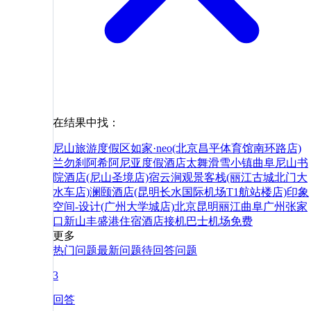
在结果中找：
尼山旅游度假区
如家·neo(北京昌平体育馆南环路店)
兰勿刹阿希阿尼亚度假酒店
太舞滑雪小镇
曲阜尼山书
院酒店(尼山圣境店)
宿云涧观景客栈(丽江古城北门大
水车店)
澜颐酒店(昆明长水国际机场T1航站楼店)
印象
空间-设计(广州大学城店)
北京
昆明
丽江
曲阜
广州
张家
口
新山
丰盛港
住宿
酒店
接机
巴士
机场
免费
更多
热门问题
最新问题
待回答问题
3
回答