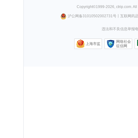
Copyright©
1999-
2026
,
ctrip.com
. Al
沪公网备31010502002731号
丨
互联网药
违法和不良信息举报电话0
网络社会
上海市监
征信网