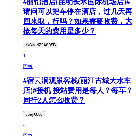
#丽怡酒店(昆明长水国际机场店)#
请问可以把车停在酒店，过几天再
回来取，行吗？如果需要收费，大
概每天的费用是多少？
YoYo_4Z5A8D5B
1
回答
#宿云涧观景客栈(丽江古城大水车
店)#接机 接站费用是每人？每车？
同行2人怎么收费？
Joey6800
4
回答