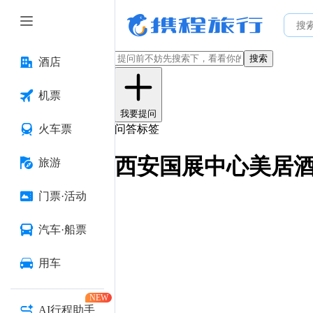
搜索
酒店
机票
我要提问
火车票
问答标签
西安国展中心美居
旅游
门票·活动
汽车·船票
用车
NEW
AI行程助手