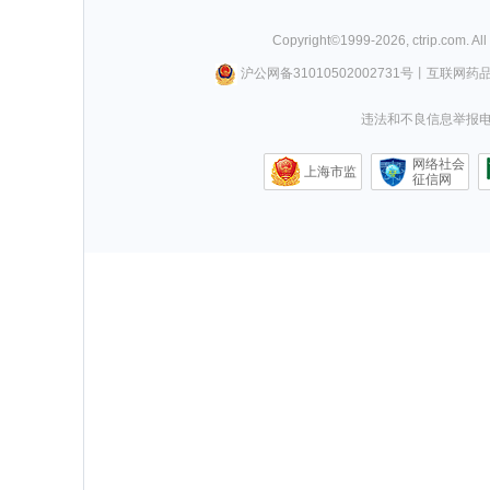
Copyright©
1999-
2026
,
ctrip.com
. Al
沪公网备31010502002731号
丨
互联网药
违法和不良信息举报电话0
网络社会
上海市监
征信网