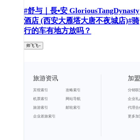
#舒与｜長•安 GloriousTangDynasty
酒店 (西安大雁塔大唐不夜城店)#骑
行的车有地方放吗？
帅飞飞–
旅游资讯
加
宾馆索引
攻略索引
分销联
机票索引
网站导航
企业礼
旅游索引
邮轮索引
代理合
企业差旅索引
更多加