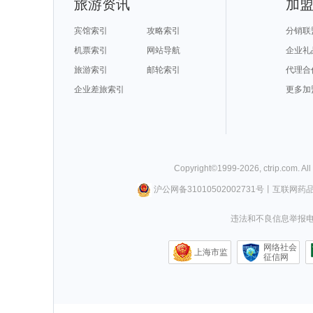
旅游资讯
加
宾馆索引
攻略索引
分销联
机票索引
网站导航
企业礼
旅游索引
邮轮索引
代理合
企业差旅索引
更多加
Copyright©
1999-
2026
,
ctrip.com
. Al
沪公网备31010502002731号
丨
互联网药
违法和不良信息举报电话0
网络社会
上海市监
征信网