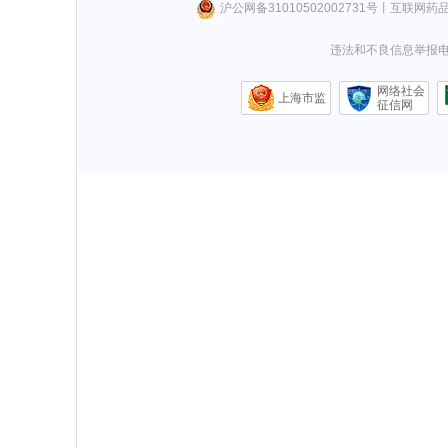
沪公网备31010502002731号
丨
互联网药
违法和不良信息举报电话0
网络社会
上海市监
征信网