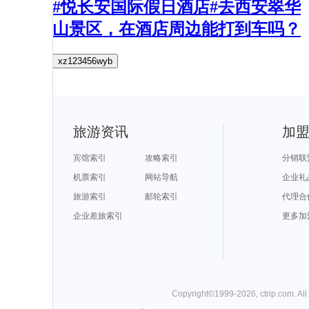
#悦长安国际假日酒店#去西安翠华
山景区，在酒店周边能打到车吗？
xz123456wyb
旅游资讯
加
宾馆索引
攻略索引
分销联
机票索引
网站导航
企业礼
旅游索引
邮轮索引
代理合
企业差旅索引
更多加
Copyright©
1999-
2026
,
ctrip.com
. Al