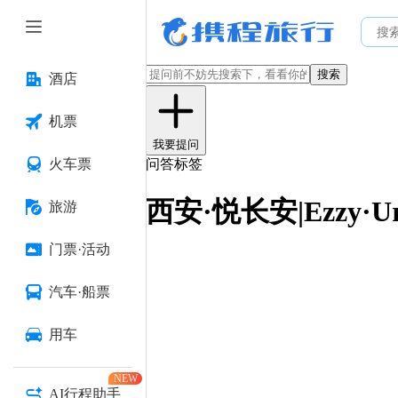
搜索
酒店
机票
我要提问
火车票
问答标签
西安·悦长安|Ezzy·U
旅游
门票·活动
汽车·船票
用车
NEW
AI行程助手