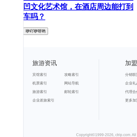
凹文化艺术馆，在酒店周边能打到
车吗？
咿吖咿呀哟
旅游资讯
加
宾馆索引
攻略索引
分销联
机票索引
网站导航
企业礼
旅游索引
邮轮索引
代理合
企业差旅索引
更多加
Copyright©
1999-
2026
,
ctrip.com
. Al