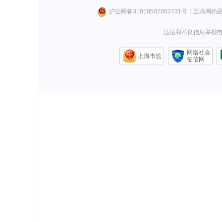
沪公网备31010502002731号
丨
互联网药
违法和不良信息举报电话0
网络社会
上海市监
征信网