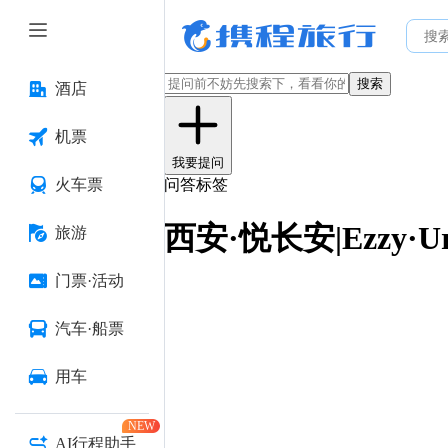
搜索
酒店
机票
我要提问
火车票
问答标签
西安·悦长安|Ezzy·U
旅游
门票·活动
汽车·船票
用车
NEW
AI行程助手