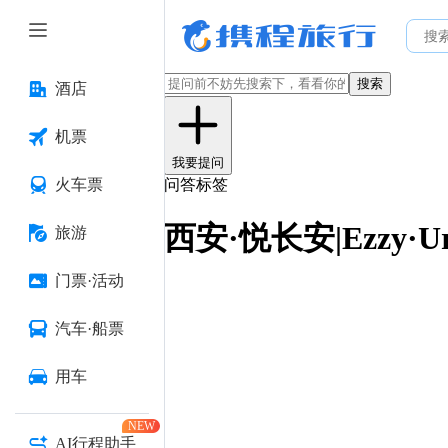
搜索
酒店
机票
我要提问
火车票
问答标签
西安·悦长安|Ezzy·U
旅游
门票·活动
汽车·船票
用车
NEW
AI行程助手