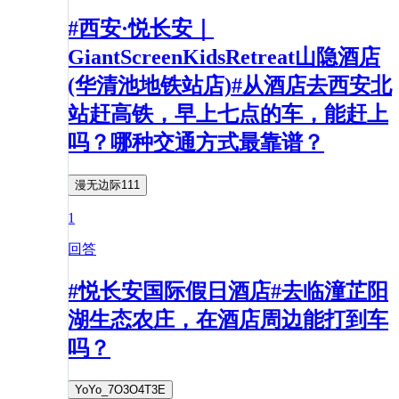
#西安·悦长安｜
GiantScreenKidsRetreat山隐酒店
(华清池地铁站店)#从酒店去西安北
站赶高铁，早上七点的车，能赶上
吗？哪种交通方式最靠谱？
漫无边际111
1
回答
#悦长安国际假日酒店#去临潼芷阳
湖生态农庄，在酒店周边能打到车
吗？
YoYo_7O3O4T3E