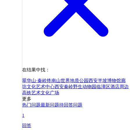
在结果中找：
翠华山·秦岭终南山世界地质公园
西安半坡博物馆
廊
坊文化艺术中心
西安秦岭野生动物园
临潼区
酒店
周边
高铁
艺术
文化
广场
更多
热门问题
最新问题
待回答问题
1
回答