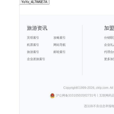
YoYo_4L7W6E7A
旅游资讯
加
宾馆索引
攻略索引
分销联
机票索引
网站导航
企业礼
旅游索引
邮轮索引
代理合
企业差旅索引
更多加
Copyright©
1999-
2026
,
ctrip.com
. Al
沪公网备31010502002731号
丨
互联网药
违法和不良信息举报电话0