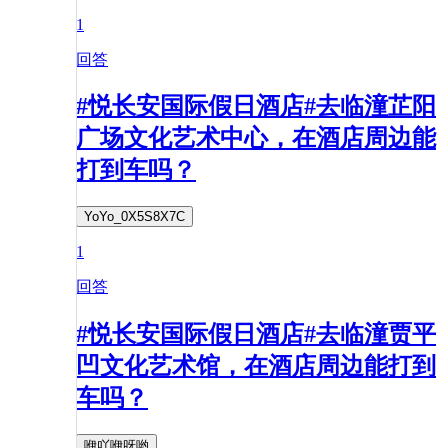
1
回答
#悦长安国际假日酒店#去临潼芷阳
广场文化艺术中心，在酒店周边能
打到车吗？
YoYo_0X5S8X7C
1
回答
#悦长安国际假日酒店#去临潼贾平
凹文化艺术馆，在酒店周边能打到
车吗？
咿吖咿呀哟