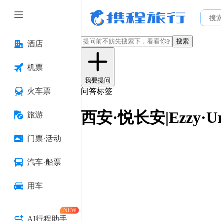
搜索
酒店
机票
我要提问
火车票
问答标签
西安·悦长安|Ezzy·U
旅游
门票·活动
汽车·船票
用车
NEW
AI行程助手