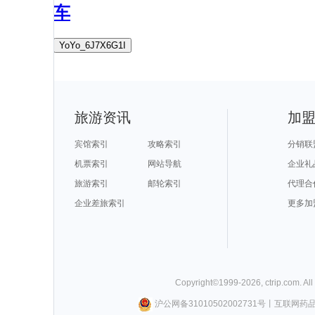
车
YoYo_6J7X6G1I
旅游资讯
加
宾馆索引
攻略索引
分销联
机票索引
网站导航
企业礼
旅游索引
邮轮索引
代理合
企业差旅索引
更多加
Copyright©
1999-
2026
,
ctrip.com
. Al
沪公网备31010502002731号
丨
互联网药