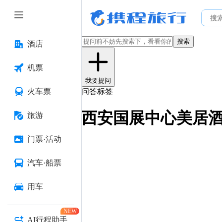
搜索
酒店
机票
我要提问
火车票
问答标签
西安国展中心美居
旅游
门票·活动
汽车·船票
用车
NEW
AI行程助手