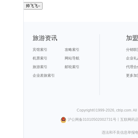
帅飞飞–
旅游资讯
加
宾馆索引
攻略索引
分销联
机票索引
网站导航
企业礼
旅游索引
邮轮索引
代理合
企业差旅索引
更多加
Copyright©
1999-
2026
,
ctrip.com
. Al
沪公网备31010502002731号
丨
互联网药
违法和不良信息举报电话0