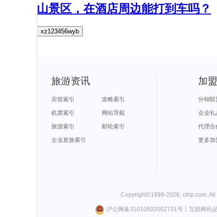
山景区，在酒店周边能打到车吗？
xz123456wyb
旅游资讯
加
宾馆索引
攻略索引
分销联
机票索引
网站导航
企业礼
旅游索引
邮轮索引
代理合
企业差旅索引
更多加
Copyright©
1999-
2026
,
ctrip.com
. Al
沪公网备31010502002731号
丨
互联网药