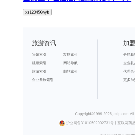
xz123456wyb
旅游资讯
加
宾馆索引
攻略索引
分销联
机票索引
网站导航
企业礼
旅游索引
邮轮索引
代理合
企业差旅索引
更多加
Copyright©
1999-
2026
,
ctrip.com
. Al
沪公网备31010502002731号
丨
互联网药