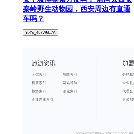
秦岭野生动物园，西安周边有直通
车吗？
YoYo_4L7W6E7A
旅游资讯
加
宾馆索引
攻略索引
分销联
机票索引
网站导航
企业礼
旅游索引
邮轮索引
代理合
企业差旅索引
更多加
Copyright©
1999-
2026
,
ctrip.com
. Al