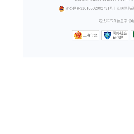
沪公网备31010502002731号
丨
互联网药
违法和不良信息举报电话0
网络社会
上海市监
征信网