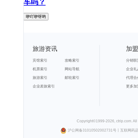
车吗？
咿吖咿呀哟
旅游资讯
加
宾馆索引
攻略索引
分销联
机票索引
网站导航
企业礼
旅游索引
邮轮索引
代理合
企业差旅索引
更多加
Copyright©
1999-
2026
,
ctrip.com
. Al
沪公网备31010502002731号
丨
互联网药