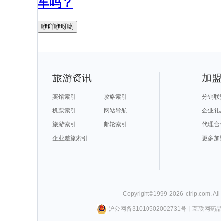
车吗？
咿吖咿呀哟
旅游资讯
加
宾馆索引
攻略索引
分销联
机票索引
网站导航
企业礼
旅游索引
邮轮索引
代理合
企业差旅索引
更多加
Copyright©
1999-
2026
,
ctrip.com
. Al
沪公网备31010502002731号
丨
互联网药