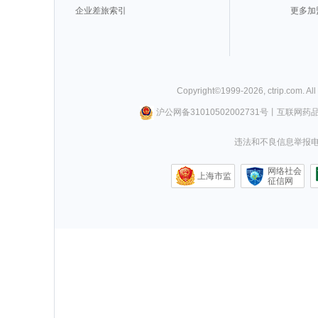
企业差旅索引
更多加
Copyright©
1999-
2026
,
ctrip.com
. Al
沪公网备31010502002731号
丨
互联网药
违法和不良信息举报电话0
网络社会
上海市监
征信网