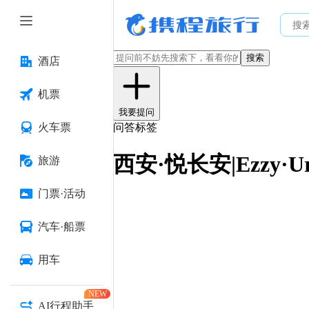
搜索
酒店
机票
我要提问
火车票
问答标签
西安·悦长安|Ezzy·U
旅游
门票·活动
汽车·船票
用车
NEW
AI行程助手