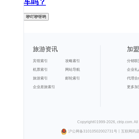
车吗？
咿吖咿呀哟
旅游资讯
加
宾馆索引
攻略索引
分销联
机票索引
网站导航
企业礼
旅游索引
邮轮索引
代理合
企业差旅索引
更多加
Copyright©
1999-
2026
,
ctrip.com
. Al
沪公网备31010502002731号
丨
互联网药