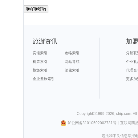
咿吖咿呀哟
旅游资讯
加
宾馆索引
攻略索引
分销联
机票索引
网站导航
企业礼
旅游索引
邮轮索引
代理合
企业差旅索引
更多加
Copyright©
1999-
2026
,
ctrip.com
. Al
沪公网备31010502002731号
丨
互联网药
违法和不良信息举报电话0