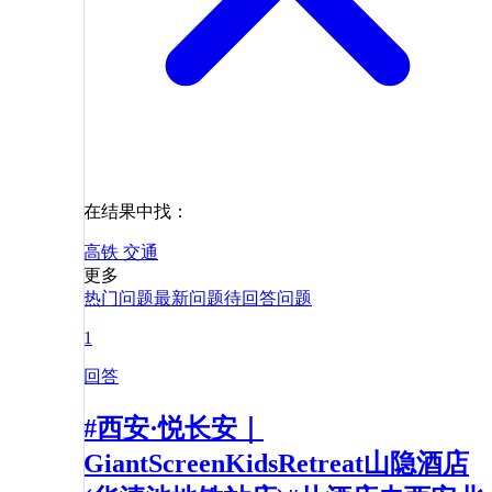
在结果中找：
高铁
交通
更多
热门问题
最新问题
待回答问题
1
回答
#西安·悦长安｜
GiantScreenKidsRetreat山隐酒店