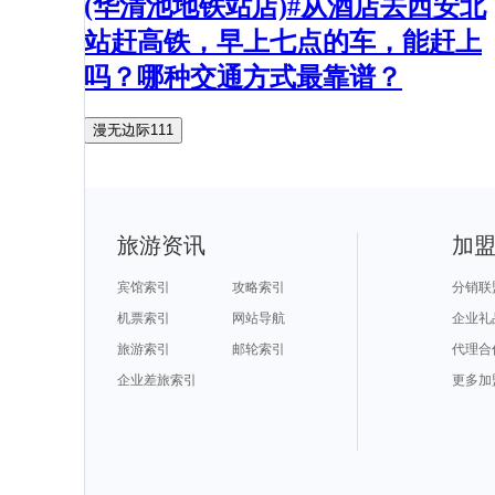
(华清池地铁站店)#从酒店去西安北
站赶高铁，早上七点的车，能赶上
吗？哪种交通方式最靠谱？
漫无边际111
旅游资讯
加
宾馆索引
攻略索引
分销联
机票索引
网站导航
企业礼
旅游索引
邮轮索引
代理合
企业差旅索引
更多加