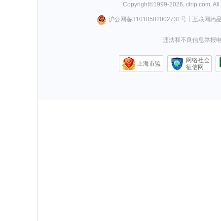
Copyright©
1999-
2026
,
ctrip.com
. Al
沪公网备31010502002731号
丨
互联网药
违法和不良信息举报电话0
网络社会
上海市监
征信网