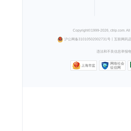
Copyright©
1999-
2026
,
ctrip.com
. Al
沪公网备31010502002731号
丨
互联网药
违法和不良信息举报电话0
网络社会
上海市监
征信网