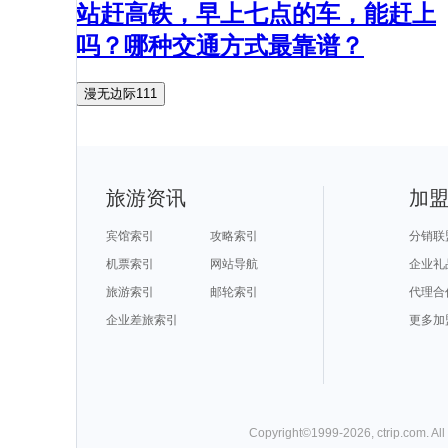
站赶高铁，早上七点的车，能赶上
吗？哪种交通方式最靠谱？
漫无边际111
旅游资讯
加
宾馆索引
攻略索引
分销联
机票索引
网站导航
企业礼
旅游索引
邮轮索引
代理合
企业差旅索引
更多加
Copyright©
1999-
2026
,
ctrip.com
. Al