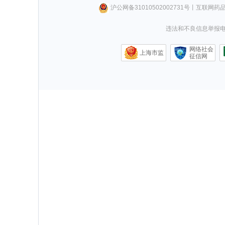
沪公网备31010502002731号
丨
互联网药
违法和不良信息举报电话0
网络社会
上海市监
征信网