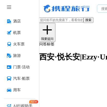
搜索
酒店
机票
我要提问
火车票
问答标签
西安·悦长安|Ezzy·U
旅游
门票·活动
汽车·船票
用车
NEW
AI行程助手