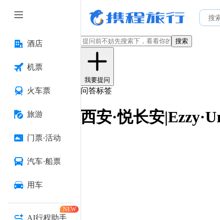
搜索
酒店
机票
我要提问
火车票
问答标签
西安·悦长安|Ezzy·U
旅游
门票·活动
汽车·船票
用车
NEW
AI行程助手