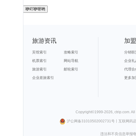
咿吖咿呀哟
旅游资讯
加
宾馆索引
攻略索引
分销联
机票索引
网站导航
企业礼
旅游索引
邮轮索引
代理合
企业差旅索引
更多加
Copyright©
1999-
2026
,
ctrip.com
. Al
沪公网备31010502002731号
丨
互联网药
违法和不良信息举报电话0